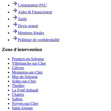
Comparateur PAC
Aides & Financement
Tarifs
Devis gratuit
Mentions légales
Politique de confidentialité
Zone d'intervention
Pruniers-en-Sologne
Villefranche-sur-Cher
Gièvres
Mennetou-sur-Cher
Mur-de-Sologne
Selles-sur-Cher
Theillay
La Ferté-Imbault
Chabris
Salbris
Noyers-sur-Cher
Saint-Aignan