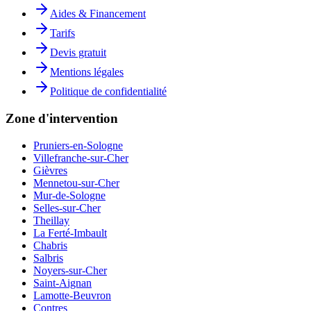
Aides & Financement
Tarifs
Devis gratuit
Mentions légales
Politique de confidentialité
Zone d'intervention
Pruniers-en-Sologne
Villefranche-sur-Cher
Gièvres
Mennetou-sur-Cher
Mur-de-Sologne
Selles-sur-Cher
Theillay
La Ferté-Imbault
Chabris
Salbris
Noyers-sur-Cher
Saint-Aignan
Lamotte-Beuvron
Contres