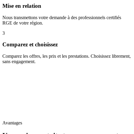
Mise en relation
Nous transmettons votre demande à des professionnels certifiés
RGE de votre région.
3
Comparez et choisissez
Comparez les offres, les prix et les prestations. Choisissez librement,
sans engagement.
Professionnels
certifiés RGE
pour bénéficier des aides
Entreprises locales intervenant à Romorantin et environs
Comparaison gratuite pour faire le meilleur choix
Accompagnement pour les démarches d'aides
Avantages